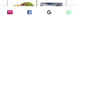
RELOJ DE
ROCA CON
VIDRIO
RELOJ
Cargar más
UN PRODUCTO DE:
© 2026
by Irene Villegas E.