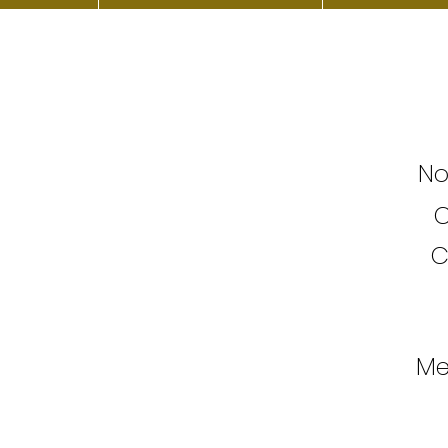
No
C
C
Me