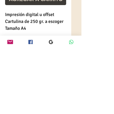
Impresión digital u offset
Cartulina de 250 gr. a escoger
Tamaño A4
TIEMPO DE ENTREGA
De 2 a 4 días laborables a
partir de confirmación de
transferencia.
Precio x unidad. Descuento en
cantidad