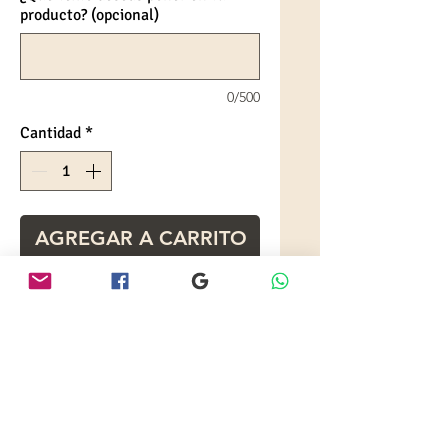
producto? (opcional)
0/500
Cantidad
*
AGREGAR A CARRITO
Jarro de 11 oz sublimado
Llavero de metal
Globo
Tarjeta de felicitación