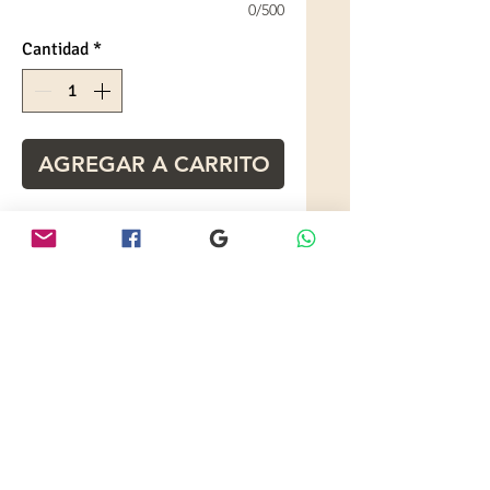
0/500
Cantidad
*
AGREGAR A CARRITO
Porta títulos
Material: Cuerina con logo en
DTF
Tamaño A4
descuentos al por mayor
Especificaciones
PRECIO SEGÚN CANTIDAD