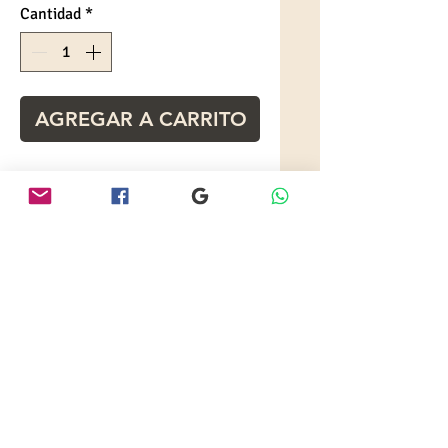
Cantidad
*
AGREGAR A CARRITO
Porta libretas calificaciones
Con impresion serigrafia
portada
Material: PVC
Sellados - colores a escoger
Especificaciones
PRECIO SEGÚN CANTIDAD
Producto bajo pedido