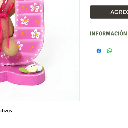
AGREG
INFORMACIÓN
Precio por docen
tizos
