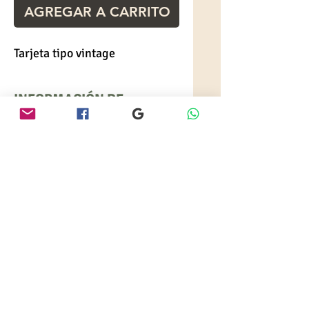
AGREGAR A CARRITO
Tarjeta tipo vintage
INFORMACIÓN DE
PRODUCTO
Tarjetas impresas en cartulina
especial mate
Incluye sobre y tarjeta
principal; pase y sobre de
dinero