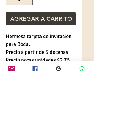
AGREGAR A CARRITO
Hermosa tarjeta de invitación
para Boda.
Precio a partir de 3 docenas
Precio pocas unidades $3,75
c/u
Colores a elegir
INFORMACIÓN DE
PRODUCTO
Juego de tarjetas impresas en
Especificaciones
Cartulina Especial brillante.