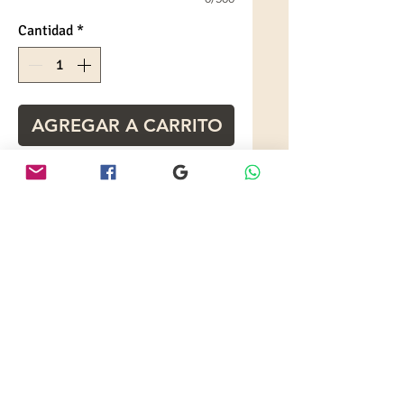
Cantidad
*
AGREGAR A CARRITO
Cobija de 1 mt2
Diseño personalizado
Tela polar
Impresión 1 lado
Especificaciones
Descuentos por cantidad.
Tiempo de entrega:
3 días
laborables, previa aprobación