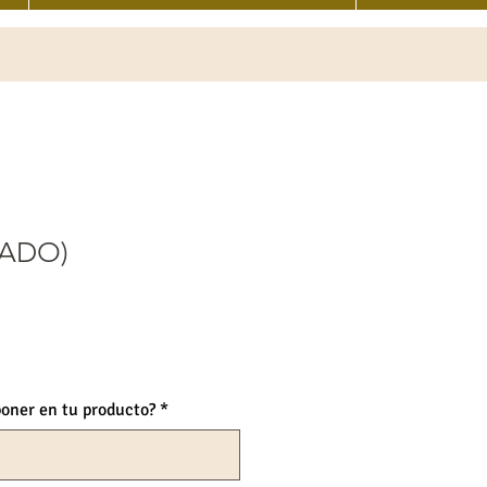
 LADO)
recio
poner en tu producto?
*