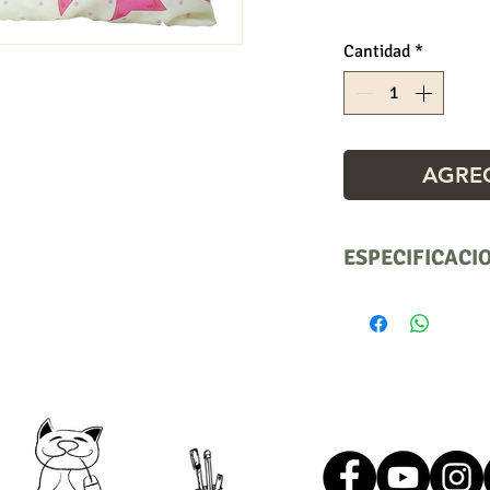
Cantidad
*
AGREG
ESPECIFICACI
Descuentos al po
Sujeto a disponib